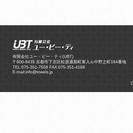
有限会社ユー・ビー・ティ(UBT)
〒600-8435 京都市下京区松原通新町東入ル中野之町184番地
TEL:075-351-7558 FAX:075-351-4168
E-mail:info@towels.jp
C