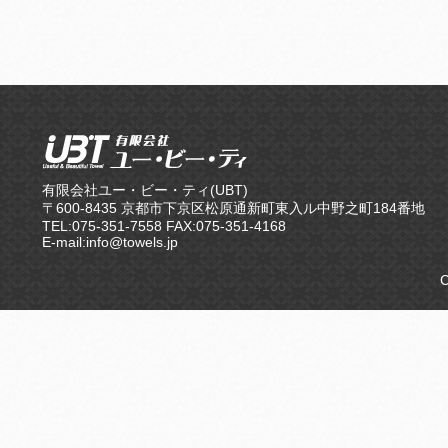
有限会社ユー・ビー・ティ(UBT)
〒600-8435 京都市下京区松原通新町東入ル中野之町184番地
TEL:075-351-7558 FAX:075-351-4168
E-mail:info@towels.jp
C