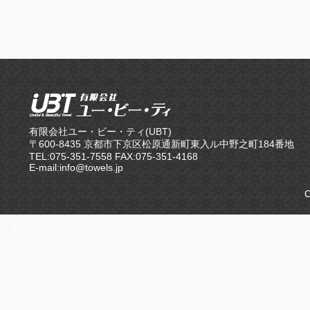
有限会社ユー・ビー・ティ(UBT)
〒600-8435 京都市下京区松原通新町東入ル中野之町184番地
TEL:075-351-7558 FAX:075-351-4168
E-mail:info@towels.jp
C