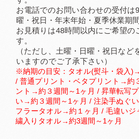
お電話でのお問い合わせの受付は9
曜・祝日・年末年始・夏季休業期
お見積りは48時間以内にご希望
す。
（ただし、土曜・日曜・祝日など
いますのでご了承下さい）
※納期の目安：タオル(熨斗・袋入)→
/ 普通プリント・ベタプリント→約３
ント→約３週間～1ヶ月 / 昇華転写
い→約３週間～1ヶ月 / 注染手ぬぐ
フラータオル→約１ヶ月 / 毛違いジャ
繍入りタオル→約3週間～1ヶ月