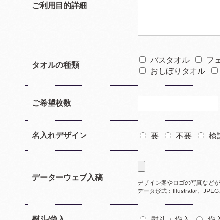
ご利用目的詳細
バスタオル
フ
タオルの種類
おしぼりタオル
ご希望枚数
名入れデザイン
要
不要
検
データーウェブ入稿
デザイン案やロゴの写真などが
データ形式：Illustrator、JPE
熨斗/袋入
熨斗＋袋入
袋