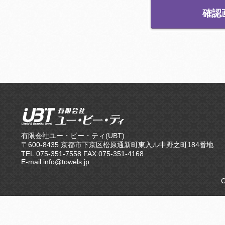
有限会社ユー・ビー・ティ(UBT)
〒600-8435 京都市下京区松原通新町東入ル中野之町184番地
TEL:075-351-7558 FAX:075-351-4168
E-mail:info@towels.jp
C