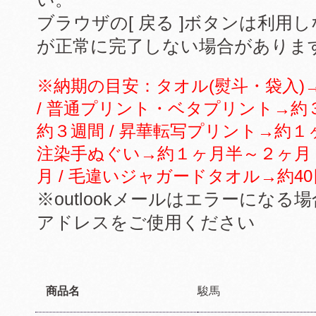
ブラウザの[ 戻る ]ボタンは利
が正常に完了しない場合がありま
※納期の目安：タオル(熨斗・袋入)→
/ 普通プリント・ベタプリント→約
約３週間 / 昇華転写プリント→約１ヶ
注染手ぬぐい→約１ヶ月半～２ヶ月 
月 / 毛違いジャガードタオル→約40
※outlookメールはエラーにな
アドレスをご使用ください
商品名
駿馬