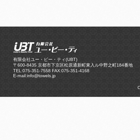
有限会社ユー・ビー・ティ(UBT)
〒600-8435 京都市下京区松原通新町東入ル中野之町184番地
TEL:075-351-7558 FAX:075-351-4168
E-mail:info@towels.jp
C