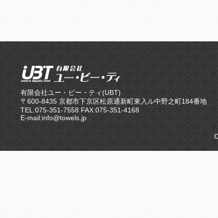
有限会社ユー・ビー・ティ(UBT)
〒600-8435 京都市下京区松原通新町東入ル中野之町184番地
TEL:075-351-7558 FAX:075-351-4168
E-mail:info@towels.jp
C