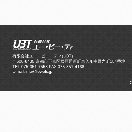
有限会社ユー・ビー・ティ(UBT)
〒600-8435 京都市下京区松原通新町東入ル中野之町184番地
TEL:075-351-7558 FAX:075-351-4168
E-mail:info@towels.jp
C