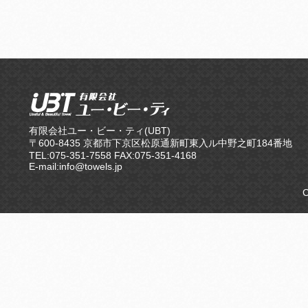
有限会社ユー・ビー・ティ(UBT)
〒600-8435 京都市下京区松原通新町東入ル中野之町184番地
TEL:075-351-7558 FAX:075-351-4168
E-mail:info@towels.jp
C