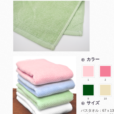
カラー
1
2
9
10
サイズ
バスタオル：67ｘ13