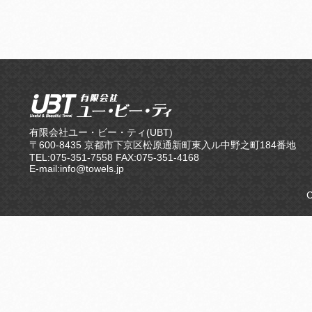
有限会社ユー・ビー・ティ(UBT)
〒600-8435 京都市下京区松原通新町東入ル中野之町184番地
TEL:075-351-7558 FAX:075-351-4168
E-mail:info@towels.jp
C