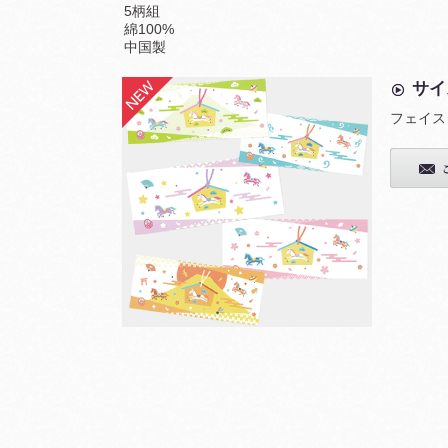
5柄組
綿100%
中国製
サイ
フェイスタ