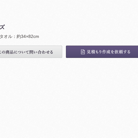
ズ
オル：約34×82cm